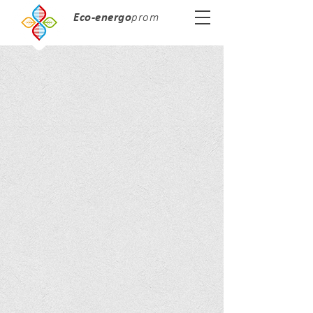
Eco-energo
prom