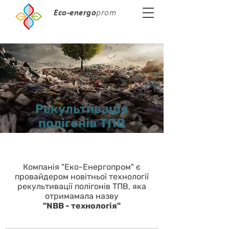
Eco-energo
prom
Рекультивація
полігонів ТПВ
Компанія "Еко-Енергопром" є
провайдером новітньої технології
рекультивації полігонів ТПВ, яка
отримамала назву
"NBB - технологія"