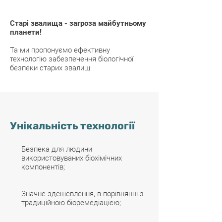
Старі звалища - загроза майбутньому
планети!
Та ми пропонуємо ефективну
технологію забезпечення біологічної
безпеки старих звалищ
Унікальність технології
Безпека для людини
використовуваних біохімічних
компонентів;
Значне здешевлення, в порівнянні з
традиційною біоремедіацією;