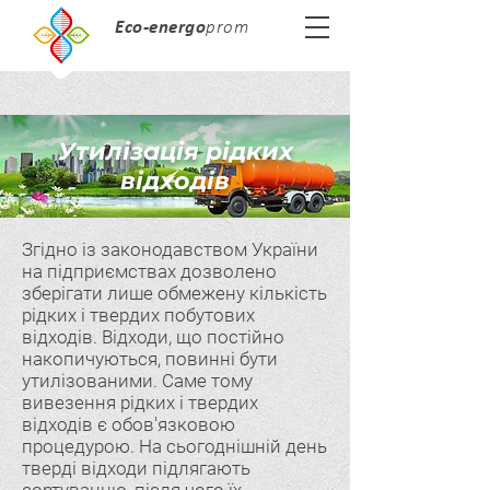
Eco-energo
prom
Утилізація рідких
відходів
Згідно із законодавством України
на підприємствах дозволено
зберігати лише обмежену кількість
рідких і твердих побутових
відходів. Відходи, що постійно
накопичуються, повинні бути
утилізованими. Саме тому
вивезення рідких і твердих
відходів є обов'язковою
процедурою. На сьогоднішній день
тверді відходи підлягають