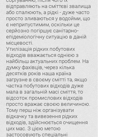
сортуванню, після чого їх
відправляють на сміттєві звалища
або спалюють, а рідкі - дуже часто
просто зливаються у водойми, що
є неприпустимим, оскільки це
серйозно погіршує санітарно-
епідеміологічну ситуацію в даній
місцевості.
Утилізація рідких побутових
відходів вважається однією з
найбільш актуальних проблем. На
думку фахівців, через кілька
десятків років наша країна
загрузне в своєму смітті та, якщо
частка побутових відходів дуже
мала в загальній масі сміття, то
відсоток промислових відходів
просто вражає своєю величиною.
Тому перш ніж організувати
відкачку та вивезення рідких
відходів, здійснюється очищення
цих мас. З цією метою
застосовують спеціальні